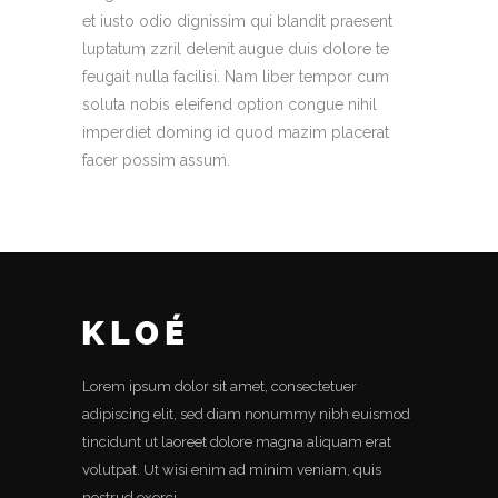
et iusto odio dignissim qui blandit praesent
luptatum zzril delenit augue duis dolore te
feugait nulla facilisi. Nam liber tempor cum
soluta nobis eleifend option congue nihil
imperdiet doming id quod mazim placerat
facer possim assum.
Lorem ipsum dolor sit amet, consectetuer
adipiscing elit, sed diam nonummy nibh euismod
tincidunt ut laoreet dolore magna aliquam erat
volutpat. Ut wisi enim ad minim veniam, quis
nostrud exerci