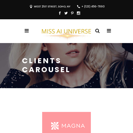
WEST 21ST STREET, SOHO, NY
+ (123) 456-7890
CLIENTS
CAROUSEL