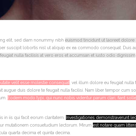
cing elit, sed diam nonummy nibh
euismod tincidunt ut laoreet dolore
er suscipit lobortis nisl ut aliquip ex ea commodo consequat. Duis au
feugiat nulla facilisis at vero eros et accumsan et iusto odio dignissim
putate velit esse molestie consequat
, vel illum dolore eu feugiat nulla
it augue duis dolore te feugait nulla facilisi. Nam liber tempor cum s
sum.
Eodem modo typi, qui nunc nobis videntur parum clari, fiant soll
s in iis qui facit eorum claritatem.
Investigationes demonstraverunt lec
uitur mutationem consuetudium lectorum. Mirum
est notare quam litt
cula quarta decima et quinta decima.