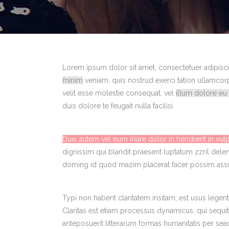
Lorem ipsum dolor sit amet, consectetuer adipis
minim
veniam, quis nostrud exerci tation ullamcorp
velit esse molestie consequat, vel
illum dolore eu 
duis dolore te feugait nulla facilisi.
Duis autem vel eum iriure dolor in hendrerit in vul
dignissim qui blandit praesent luptatum zzril delen
doming id quod mazim placerat facer possim as
Typi non habent claritatem insitam; est usus legenti
Claritas est etiam processus dynamicus, qui seq
anteposuerit litterarum formas humanitatis per sea