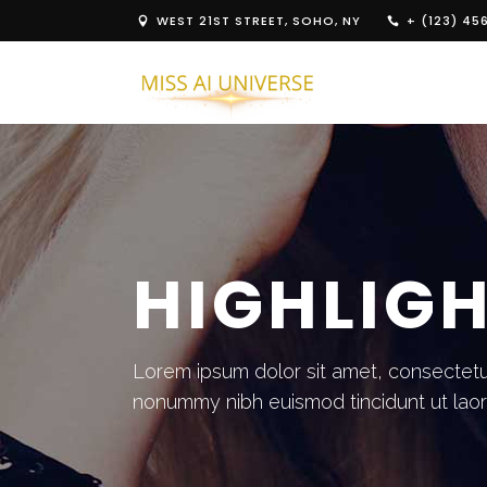
WEST 21ST STREET, SOHO, NY
+ (123) 45
HIGHLIG
Lorem ipsum dolor sit amet, consectetue
nonummy nibh euismod tincidunt ut lao