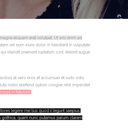
 magna aliquam erat volutpat. Ut wisi enim ad
tem vel eum iriure dolor in hendrerit in vulputate
qui blandit praesent luptatum zzril delenit augue
 facilisis at vero eros et accumsan et iusto odio
oluta nobis eleifend option congue nihil imperdiet
emnes in futurum.
tores legere me lius quod ii legunt saepius.
era gothica, quam nunc putamus parum claram
,