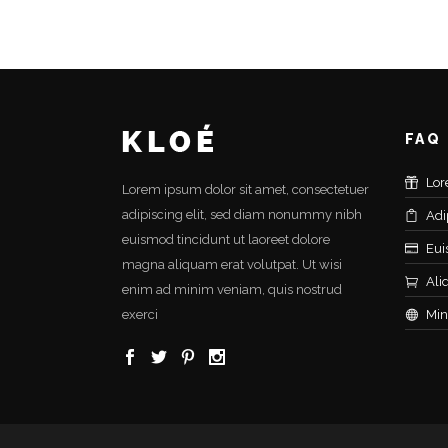
FAQ
Lor
Lorem ipsum dolor sit amet, consectetuer
adipiscing elit, sed diam nonummy nibh
Adi
euismod tincidunt ut laoreet dolore
Eui
magna aliquam erat volutpat. Ut wisi
Ali
enim ad minim veniam, quis nostrud
exerci
Min