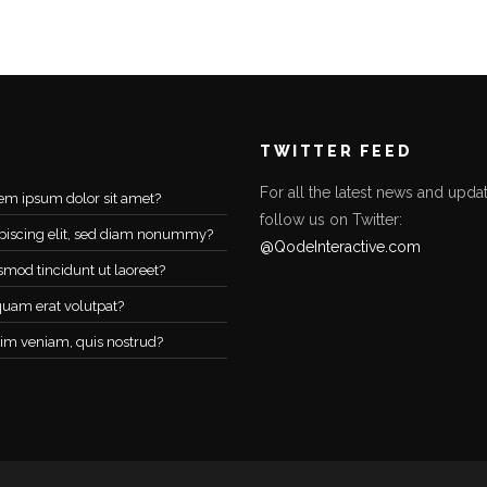
TWITTER FEED
For all the latest news and updat
em ipsum dolor sit amet?
follow us on Twitter:
piscing elit, sed diam nonummy?
@QodeInteractive.com
smod tincidunt ut laoreet?
quam erat volutpat?
im veniam, quis nostrud?