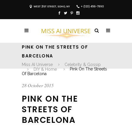
WEST 21ST STREET, SOHO, NY
+ (123) 456-7890
PINK ON THE STREETS OF
BARCELONA
Miss AI Universe
Celebrity & Gossip
DIY & Home
Pink On The Streets
Of Barcelona
28 October 2015
PINK ON THE
STREETS OF
BARCELONA