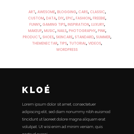
ART
AWESOME
BLOGGING
CARS
CLASSIC
CUSTOM
DATA
DIY
EPIC
FASHION
FREEBIE
FUNNY
GAMING TIPS
INSPIRATION
LUXURY
MAKEUP
MUSIC
NAILS
PHOTOGRAPHY
PINK
PRODUCT
SHOES
SKINCARE
STANDARD
SUMMER
THEMENECTAR
TIPS
TUTORIAL
VIDEOS
WORDPRESS
Lorem ipsum dolor sit amet, consectetuer
adipiscing elit, sed diam nonummy nibh euismod
tincidunt ut laoreet dolore magna aliquam erat
volutpat. Ut wisi enim ad minim veniam, quis